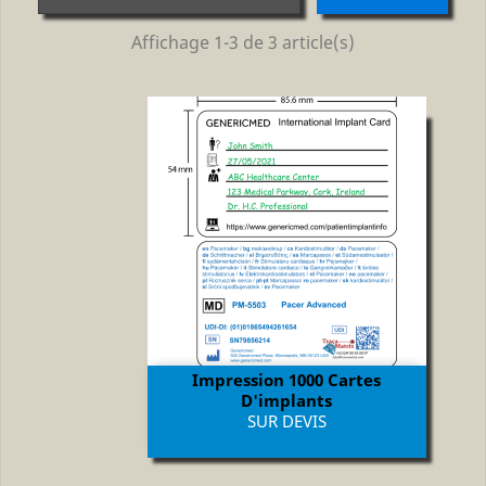
Affichage 1-3 de 3 article(s)
Impression 1000 Cartes
D'implants
Prix
SUR DEVIS