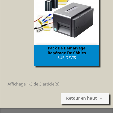
Pack De Démarrage
Repérage De Câbles
Prix
SUR DEVIS
Affichage 1-3 de 3 article(s)
Retour en haut
