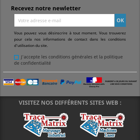
Recevez notre newletter
Vous pouvez vous désinscrire à tout moment. Vous trouverez
pour cela nos informations de contact dans les conditions
d'utilisation du site.
J'accepte les conditions générales et la politique
de confidentialité
VISITEZ NOS DIFFÉRENTS SITES WEB :