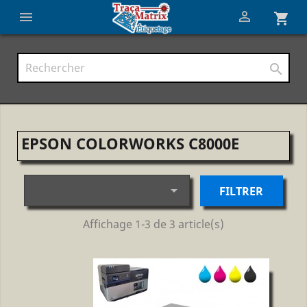


shopping_cart

EPSON COLORWORKS C8000E

FILTRER
Affichage 1-3 de 3 article(s)