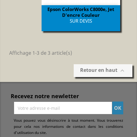
Epson ColorWorks C8000e, Jet
D'encre Couleur
Prix
SUR DEVIS
Affichage 1-3 de 3 article(s)
Retour en haut

Recevez notre newletter
Vous pouvez vous désinscrire à tout moment. Vous trouverez
pour cela nos informations de contact dans les conditions
d'utilisation du site.