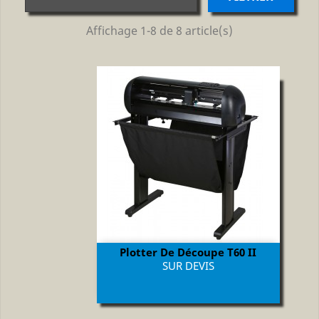
Affichage 1-8 de 8 article(s)
Plotter De Découpe T60 II
Prix
SUR DEVIS