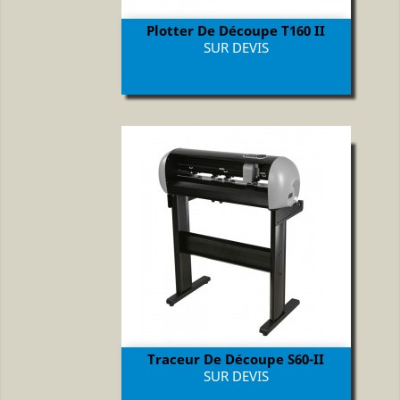
Plotter De Découpe T160 II
Prix
SUR DEVIS
Traceur De Découpe S60-II
Prix
SUR DEVIS