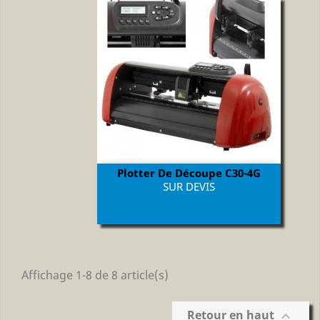
Plotter De Découpe C30-4G
Prix
SUR DEVIS
Affichage 1-8 de 8 article(s)
Retour en haut
