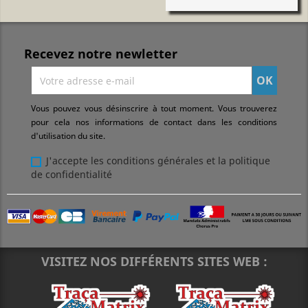
Recevez notre newletter
Vous pouvez vous désinscrire à tout moment. Vous trouverez
pour cela nos informations de contact dans les conditions
d'utilisation du site.
J'accepte les conditions générales et la politique
de confidentialité
VISITEZ NOS DIFFÉRENTS SITES WEB :