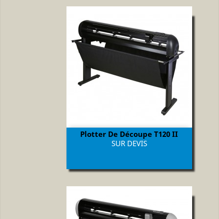
Plotter De Découpe T120 II
Prix
SUR DEVIS