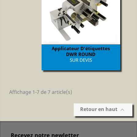
Applicateur D'étiquettes
DWR ROUND
Prix
SUR DEVIS
Affichage 1-7 de 7 article(s)
Retour en haut

Recevez notre newletter