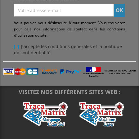
Vous pouvez vous désinscrire à tout moment. Vous trouverez
pour cela nos informations de contact dans les conditions
d'utilisation du site.
J'accepte les conditions générales et la politique
de confidentialité
VISITEZ NOS DIFFÉRENTS SITES WEB :