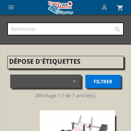


shopping_cart

DÉPOSE D'ÉTIQUETTES

FILTRER
Affichage 1-7 de 7 article(s)