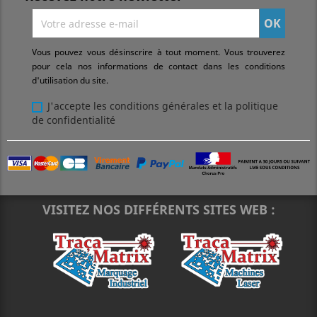
Vous pouvez vous désinscrire à tout moment. Vous trouverez
pour cela nos informations de contact dans les conditions
d'utilisation du site.
J'accepte les conditions générales et la politique
de confidentialité
VISITEZ NOS DIFFÉRENTS SITES WEB :