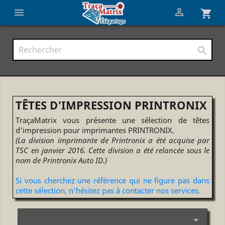


shopping_cart

TÊTES D'IMPRESSION PRINTRONIX
TraçaMatrix vous présente une sélection de têtes
d'impression pour imprimantes PRINTRONIX.
(La division imprimante de Printronix a été acquise par
TSC en janvier 2016. Cette division a été relancée sous le
nom de Printronix Auto ID.)
Si vous cherchez une référence qui ne figure pas dans
cette sélection, n'hésitez pas à contacter nos services.
