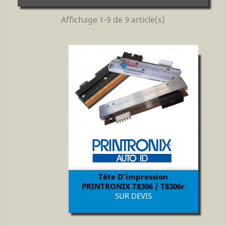
Affichage 1-9 de 9 article(s)
Tête D'impression
PRINTRONIX T8306 / T8306r
Prix
SUR DEVIS