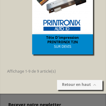
Tête D'impression
PRINTRONIX T2N
Prix
SUR DEVIS
Affichage 1-9 de 9 article(s)
Retour en haut

Recevez notre newletter