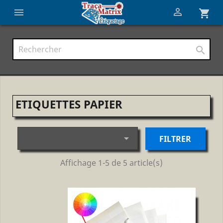


shopping_cart

ETIQUETTES PAPIER

FILTRER
Affichage 1-5 de 5 article(s)