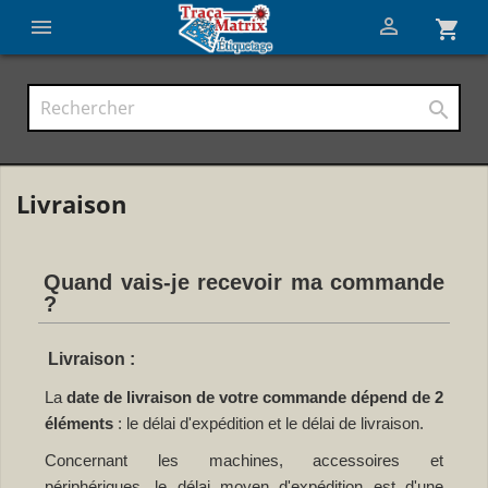


shopping_cart

Livraison
Quand vais-je recevoir ma commande
?
Livraison :
La
date de livraison de votre commande dépend de 2
éléments
: le délai d'expédition et le délai de livraison.
Concernant les machines, accessoires et
périphériques, le délai moyen d'expédition est d'une