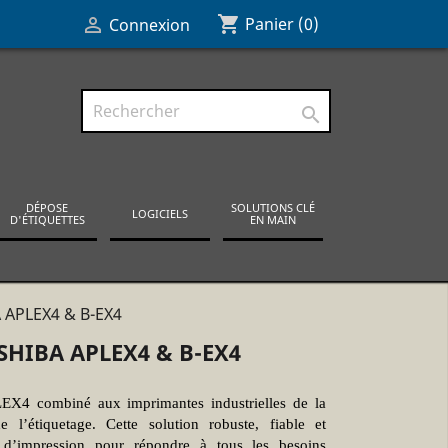
shopping_cart

Panier
(0)
Connexion

DÉPOSE
SOLUTIONS CLÉ
LOGICIELS
D'ÉTIQUETTES
EN MAIN
 APLEX4 & B-EX4
HIBA APLEX4 & B-EX4
LEX4 combiné aux imprimantes industrielles de la
l’étiquetage. Cette solution robuste, fiable et
 d’impression pour répondre à tous les besoins