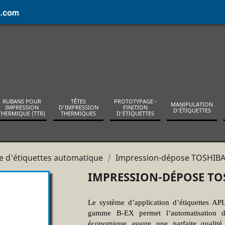
RUBANS POUR
TÊTES
PROTOTYPAGE -
MANIPULATION
IMPRESSION
D'IMPRESSION
FINITION
D'ÉTIQUETTES
THERMIQUE (TTR)
THERMIQUES
D'ÉTIQUETTES
 d'étiquettes automatique
Impression-dépose TOSHIBA
IMPRESSION-DÉPOSE TOS
Le système d’application d’étiquettes AP
gamme B-EX permet l’automatisation de 
économique assure une parfaite qualité