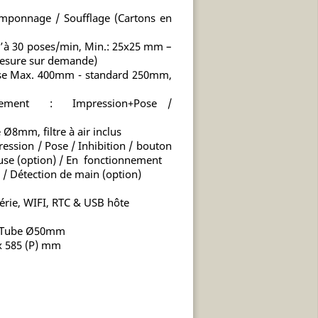
onnage / Soufflage (Cartons en
u’à 30 poses/min, Min.: 25x25 mm –
mesure sur demande)
e Max. 400mm - standard 250mm,
ent : Impression+Pose /
8mm, filtre à air inclus
ssion / Pose / Inhibition / bouton
euse (option) / En fonctionnement
/ Détection de main (option)
érie, WIFI, RTC & USB hôte
d Tube Ø50mm
x 585 (P) mm