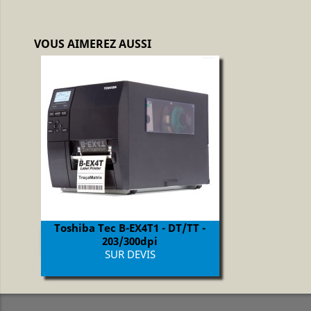
VOUS AIMEREZ AUSSI
Toshiba Tec B-EX4T1 - DT/TT -
Aperçu rapide

203/300dpi
Prix
SUR DEVIS