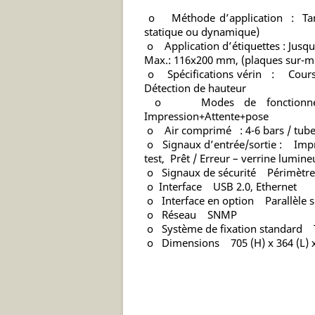
o Méthode d’application : Tamp
statique ou dynamique)
o Application d’étiquettes : Jusq
Max.: 116x200 mm, (plaques sur-
o Spécifications vérin : Cours
Détection de hauteur
o Modes de fonctionnem
Impression+Attente+pose
o Air comprimé : 4-6 bars / tube Ø
o Signaux d’entrée/sortie : Impre
test, Prêt / Erreur – verrine lumin
o Signaux de sécurité Périmètre 
o Interface USB 2.0, Ethernet
o Interface en option Parallèle s
o Réseau SNMP
o Système de fixation standar
o Dimensions 705 (H) x 364 (L) 