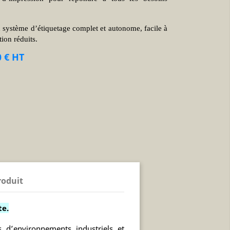
système d’étiquetage complet et autonome, facile à
tion réduits.
0 € HT
roduit
te.
 d’environnements industriels et