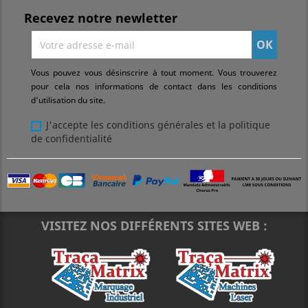
Recevez notre newletter
Vous pouvez vous désinscrire à tout moment. Vous trouverez
pour cela nos informations de contact dans les conditions
d'utilisation du site.
J'accepte les conditions générales et la politique
de confidentialité
VISITEZ NOS DIFFÉRENTS SITES WEB :