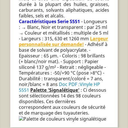
durée à la plupart des huiles, graisses,
carburants, solvants aliphatiques, acides
faibles, sels et alcalis.
Caractéristiques Serie S551
- Longueurs
: → Blanc, Noir et transparent : par 25 ml
→ Couleur et métallisés : multiple de 5 ml
- Largeurs : 315, 630 et 1260 mm
Largeur
personnalisée sur demande!
- Adhésif à
base de solvant de polyacrylate. -
Epaisseur : 65 µm. - Coloris : 98 brillants
(+ blanc/noir mat). - Support : Papier
siliconé 137 g/m² - Retrait : négligeable -
Températures : -50/+90 °C (pose >8°C) -
Durabilité : transparent/coloré = 7 ans,
noir/blanc = 8 ans
Doc PDF :Vinyle HP
S551
Palette 'Signalétique'
: Ci dessous
sont sélectionnées 14 des 98 couleurs
disponibles. Ces dernières
correspondent aux couleurs de sécurité
et de marquage des tuyauteries.