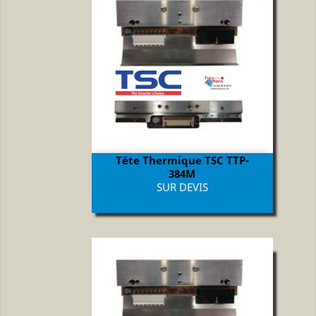
Tête Thermique TSC TTP-
384M
Prix
SUR DEVIS