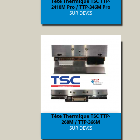
Tête Thermique TSC TTP-
2410M Pro / TTP-346M Pro
Prix
SUR DEVIS
Tête Thermique TSC TTP-
268M / TTP-366M
Prix
SUR DEVIS