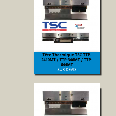
Tête Thermique TSC TTP-
2410MT / TTP-346MT / TTP-
644MT
Prix
SUR DEVIS