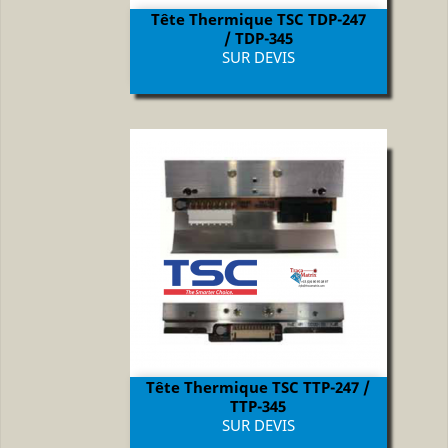
Tête Thermique TSC TDP-247
/ TDP-345
Prix
SUR DEVIS
Tête Thermique TSC TTP-247 /
TTP-345
Prix
SUR DEVIS