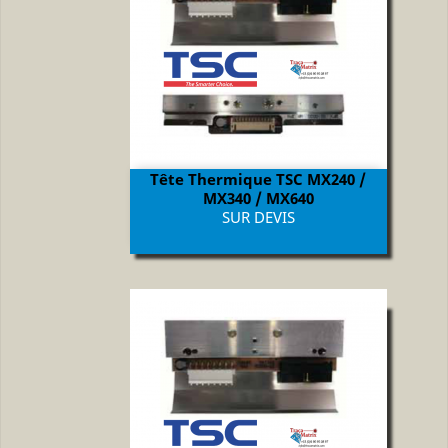
Tête Thermique TSC MX240 /
MX340 / MX640
Prix
SUR DEVIS