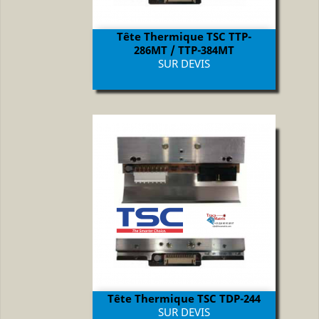
Tête Thermique TSC TTP-
286MT / TTP-384MT
Prix
SUR DEVIS
Tête Thermique TSC TDP-244
Prix
SUR DEVIS