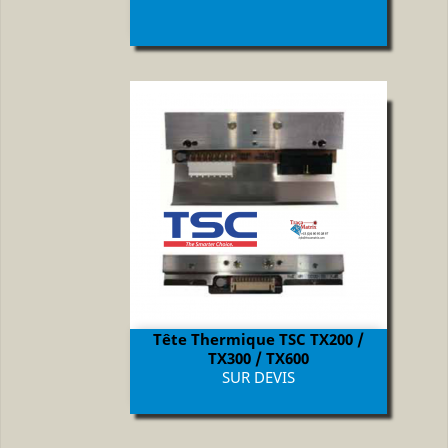
Tête Thermique TSC TX200 /
TX300 / TX600
Prix
SUR DEVIS