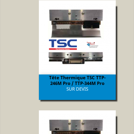
Tête Thermique TSC TTP-
246M Pro / TTP-344M Pro
Prix
SUR DEVIS