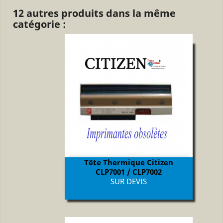
12 autres produits dans la même
catégorie :
Tête Thermique Citizen
CLP7001 / CLP7002
Prix
SUR DEVIS