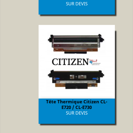
Prix
SUR DEVIS
Tête Thermique Citizen CL-
E720 / CL-E730
Prix
SUR DEVIS