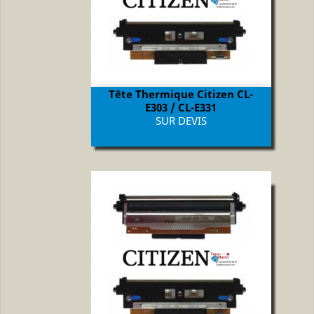
Tête Thermique Citizen CL-
E303 / CL-E331
Prix
SUR DEVIS