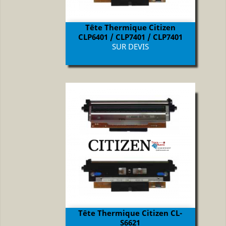
Tête Thermique Citizen
CLP6401 / CLP7401 / CLP7401
Prix
SUR DEVIS
Tête Thermique Citizen CL-
S6621