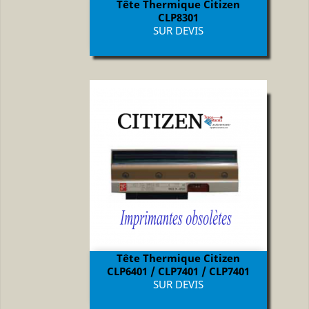
Tête Thermique Citizen
CLP8301
Prix
SUR DEVIS
Tête Thermique Citizen
CLP6401 / CLP7401 / CLP7401
Prix
SUR DEVIS