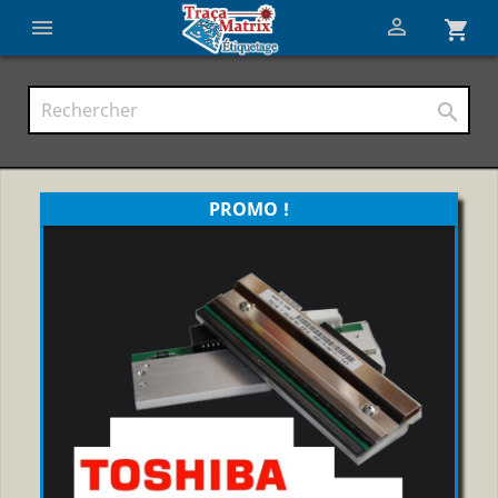


shopping_cart

PROMO !