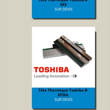
SX5
Prix
SUR DEVIS
Tête Thermique Toshiba B-
EP2DL
Prix
SUR DEVIS