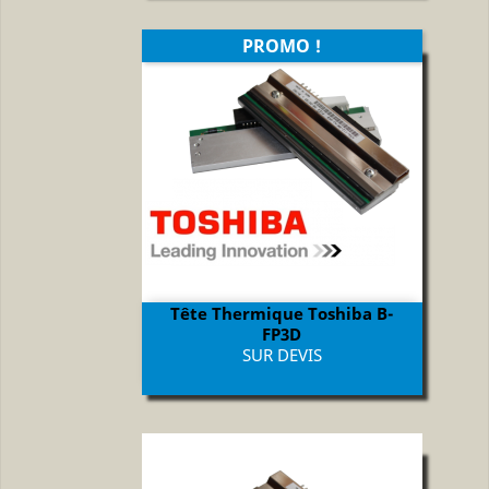
PROMO !
Tête Thermique Toshiba B-
FP3D
Prix
SUR DEVIS