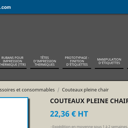
RUBANS POUR
TÊTES
PROTOTYPAGE -
MANIPULATION
IMPRESSION
D'IMPRESSION
FINITION
D'ÉTIQUETTES
THERMIQUE (TTR)
THERMIQUES
D'ÉTIQUETTES
ssoires et consommables
Couteaux pleine chair
COUTEAUX PLEINE CHAI
22,36 € HT
Expédition en moyenne sous 1 à 2 semaines