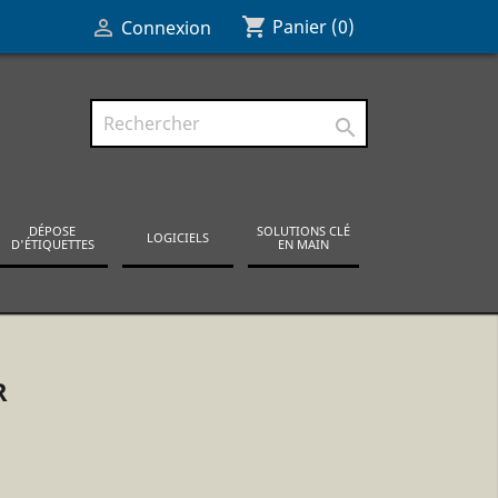
shopping_cart

Panier
(0)
Connexion

DÉPOSE
SOLUTIONS CLÉ
LOGICIELS
D'ÉTIQUETTES
EN MAIN
R
.