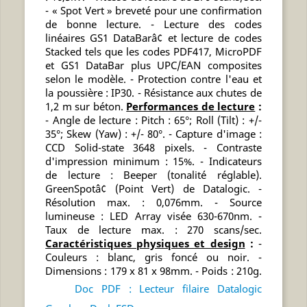
- « Spot Vert » breveté pour une confirmation
de bonne lecture. - Lecture des codes
linéaires GS1 DataBarâ¢ et lecture de codes
Stacked tels que les codes PDF417, MicroPDF
et GS1 DataBar plus UPC/EAN composites
selon le modèle. - Protection contre l'eau et
la poussière : IP30. - Résistance aux chutes de
1,2 m sur béton.
Performances de lecture
:
- Angle de lecture : Pitch : 65°; Roll (Tilt) : +/-
35°; Skew (Yaw) : +/- 80°. - Capture d'image :
CCD Solid-state 3648 pixels. - Contraste
d'impression minimum : 15%. - Indicateurs
de lecture : Beeper (tonalité réglable).
GreenSpotâ¢ (Point Vert) de Datalogic. -
Résolution max. : 0,076mm. - Source
lumineuse : LED Array visée 630-670nm. -
Taux de lecture max. : 270 scans/sec.
Caractéristiques physiques et design
:
-
Couleurs : blanc, gris foncé ou noir. -
Dimensions : 179 x 81 x 98mm. - Poids : 210g.
Doc PDF : Lecteur filaire Datalogic