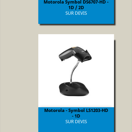
Motorola Symbol DS6707-HD -
1D / 2D
Prix
SUR DEVIS
Motorola - Symbol LS1203-HD
- 1D
Prix
SUR DEVIS