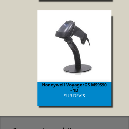
Honeywell VoyagerGS MS9590
- 1D
Prix
SUR DEVIS