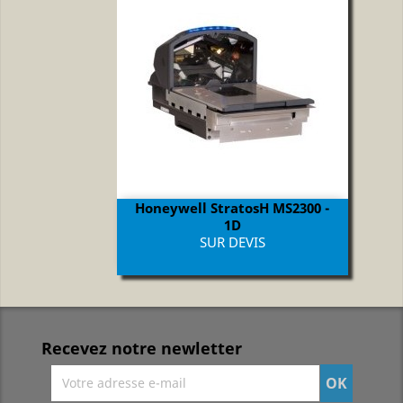
Honeywell StratosH MS2300 -
1D
Prix
SUR DEVIS
Recevez notre newletter