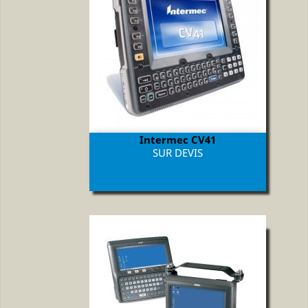
Intermec CV41
Prix
SUR DEVIS