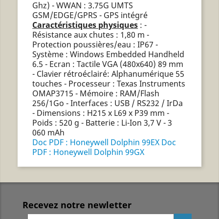
Ghz) - WWAN : 3.75G UMTS
GSM/EDGE/GPRS - GPS intégré
Caractéristiques physiques
: -
Résistance aux chutes : 1,80 m -
Protection poussières/eau : IP67 -
Système : Windows Embedded Handheld
6.5 - Ecran : Tactile VGA (480x640) 89 mm
- Clavier rétroéclairé: Alphanumérique 55
touches - Processeur : Texas Instruments
OMAP3715 - Mémoire : RAM/Flash
256/1Go - Interfaces : USB / RS232 / IrDa
- Dimensions : H215 x L69 x P39 mm -
Poids : 520 g - Batterie : Li-Ion 3,7 V - 3
060 mAh
Doc PDF : Honeywell Dolphin 99EX
Doc
PDF : Honeywell Dolphin 99GX
Recevez notre newletter