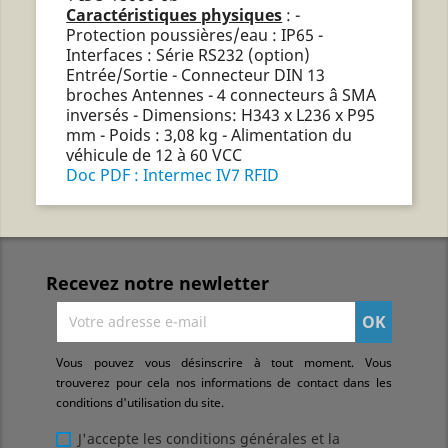
Caractéristiques physiques
: -
Protection poussières/eau : IP65 -
Interfaces : Série RS232 (option)
Entrée/Sortie - Connecteur DIN 13
broches Antennes - 4 connecteurs â SMA
inversés - Dimensions: H343 x L236 x P95
mm - Poids : 3,08 kg - Alimentation du
véhicule de 12 à 60 VCC
Doc PDF : Intermec IV7 RFID
Recevez notre newletter
Vous pouvez vous désinscrire à tout moment. Vous
trouverez pour cela nos informations de contact dans les
conditions d'utilisation du site.
J'accepte les conditions générales et la