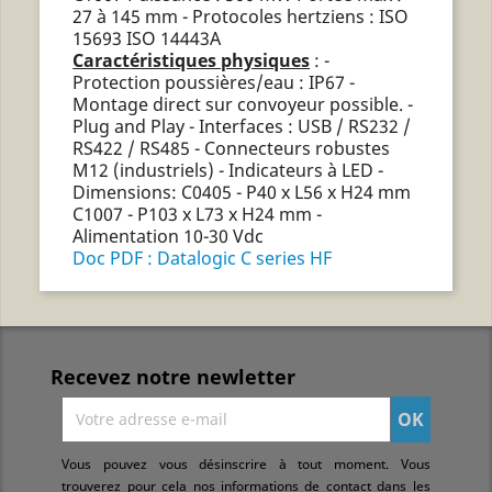
27 à 145 mm - Protocoles hertziens : ISO
15693 ISO 14443A
Caractéristiques physiques
: -
Protection poussières/eau : IP67 -
Montage direct sur convoyeur possible. -
Plug and Play - Interfaces : USB / RS232 /
RS422 / RS485 - Connecteurs robustes
M12 (industriels) - Indicateurs à LED -
Dimensions: C0405 - P40 x L56 x H24 mm
C1007 - P103 x L73 x H24 mm -
Alimentation 10-30 Vdc
Doc PDF : Datalogic C series HF
Recevez notre newletter
Vous pouvez vous désinscrire à tout moment. Vous
trouverez pour cela nos informations de contact dans les