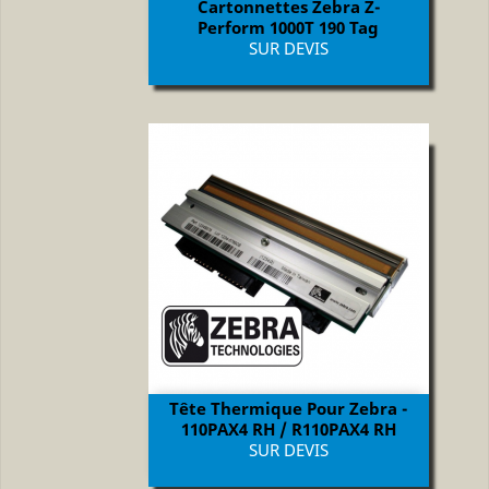
Cartonnettes Zebra Z-
Perform 1000T 190 Tag
Prix
SUR DEVIS
Tête Thermique Pour Zebra -
110PAX4 RH / R110PAX4 RH
Prix
SUR DEVIS