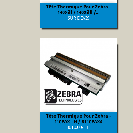
Tête Thermique Pour Zebra -
140Xill / 140Xilll /...
Prix
SUR DEVIS
Tête Thermique Pour Zebra -
110PAX LH / R110PAX4
Prix
361,00 € HT