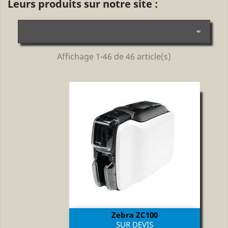
Leurs produits sur notre site :

Affichage 1-46 de 46 article(s)
Zebra ZC100
Prix
SUR DEVIS