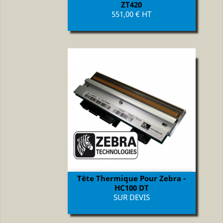
ZT420
Prix
551,00 € HT
Tête Thermique Pour Zebra -
HC100 DT
Prix
SUR DEVIS