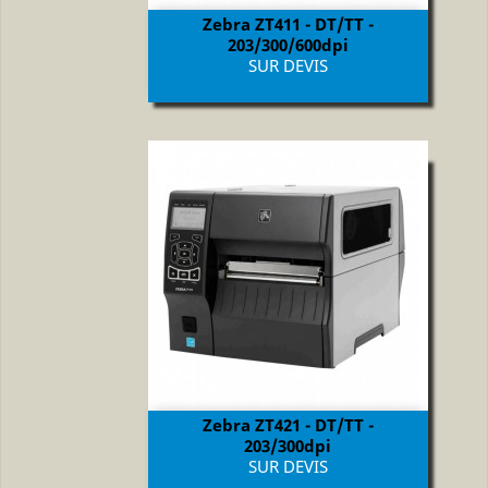
Zebra ZT411 - DT/TT -
203/300/600dpi
Prix
SUR DEVIS
Zebra ZT421 - DT/TT -
203/300dpi
Prix
SUR DEVIS