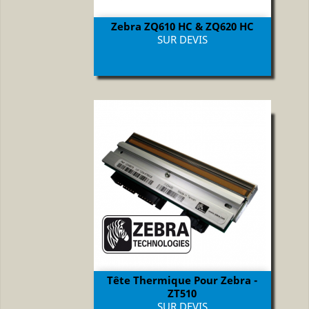
Zebra ZQ610 HC & ZQ620 HC
Prix
SUR DEVIS
Tête Thermique Pour Zebra -
ZT510
Prix
SUR DEVIS