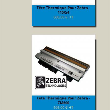
Tête Thermique Pour Zebra -
110Xi4
Prix
606,00 € HT
Tête Thermique Pour Zebra -
ZM600
Prix
606,00 € HT