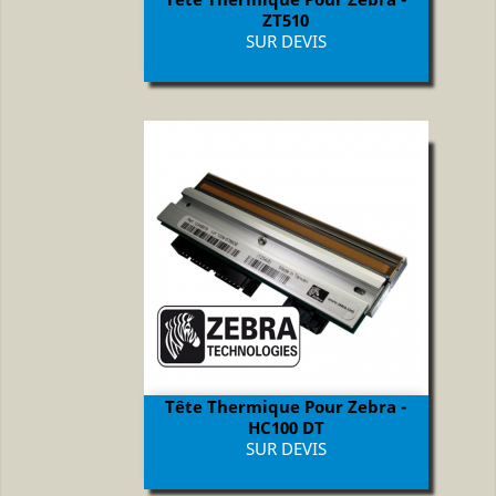
ZT510
Prix
SUR DEVIS
Tête Thermique Pour Zebra -
HC100 DT
Prix
SUR DEVIS