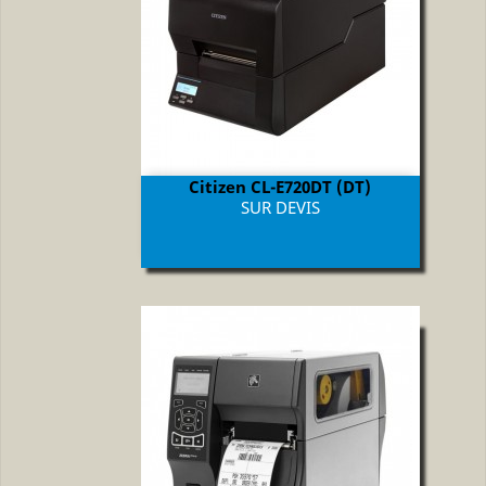
Citizen CL-E720DT (DT)
Prix
SUR DEVIS