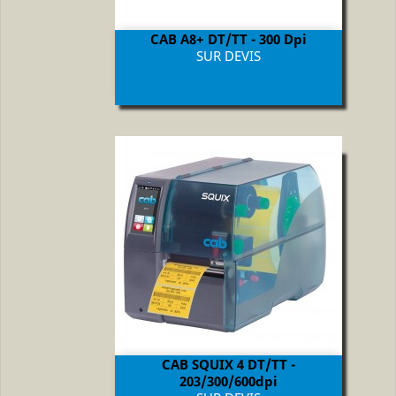
CAB A8+ DT/TT - 300 Dpi
Prix
SUR DEVIS
CAB SQUIX 4 DT/TT -
203/300/600dpi