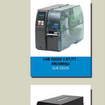
CAB SQUIX 2 DT/TT -
300/600dpi
Prix
SUR DEVIS