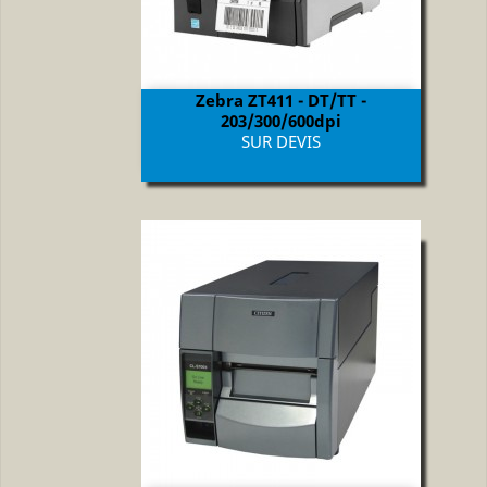
Zebra ZT411 - DT/TT -
203/300/600dpi
Prix
SUR DEVIS