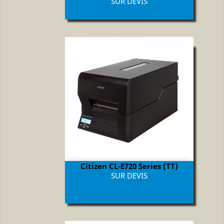
Prix
SUR DEVIS
Citizen CL-E720 Series (TT)
Prix
SUR DEVIS