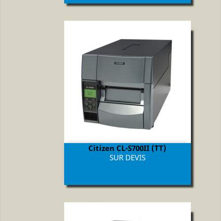
Citizen CL-S700II (TT)
Prix
SUR DEVIS