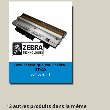
Tête Thermique Pour Zebra -
ZT420
Prix
551,00 € HT
13 autres produits dans la même