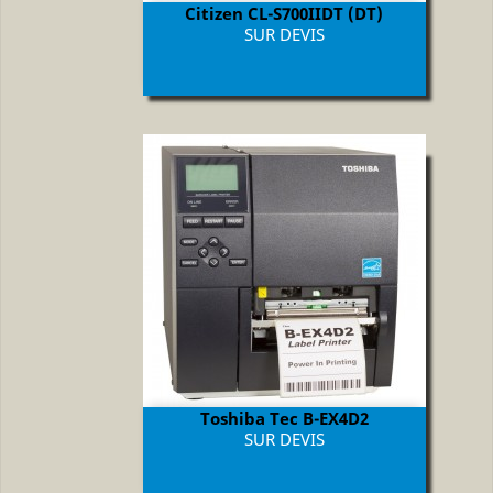
Citizen CL-S700IIDT (DT)
Prix
SUR DEVIS
Toshiba Tec B-EX4D2
Prix
SUR DEVIS