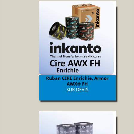
Ruban CIRE Enrichie, Armor
AWX® FH
Prix
SUR DEVIS