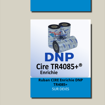
Ruban CIRE Enrichie DNP
TR4085+
Prix
SUR DEVIS