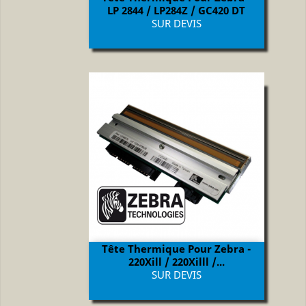
LP 2844 / LP284Z / GC420 DT
Prix
SUR DEVIS
Tête Thermique Pour Zebra -
220Xill / 220Xilll /...
Prix
SUR DEVIS