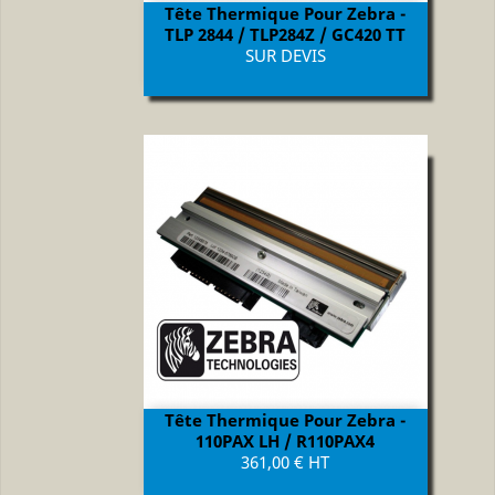
Tête Thermique Pour Zebra -
TLP 2844 / TLP284Z / GC420 TT
Prix
SUR DEVIS
Tête Thermique Pour Zebra -
110PAX LH / R110PAX4
Prix
361,00 € HT