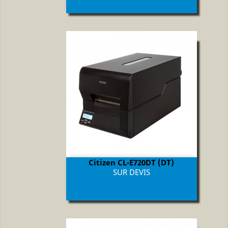
Citizen CL-E720DT (DT)
Prix
SUR DEVIS