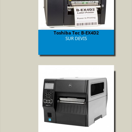
Toshiba Tec B-EX4D2
Prix
SUR DEVIS