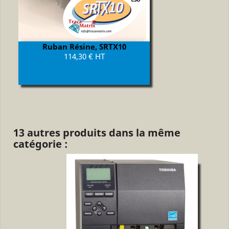
Ruban Résine, SRTX10
Prix
114,30 € HT
13 autres produits dans la même
catégorie :