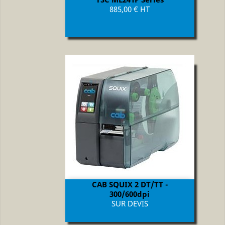
Prix
885,00 € HT
CAB SQUIX 2 DT/TT -
300/600dpi
Prix
SUR DEVIS