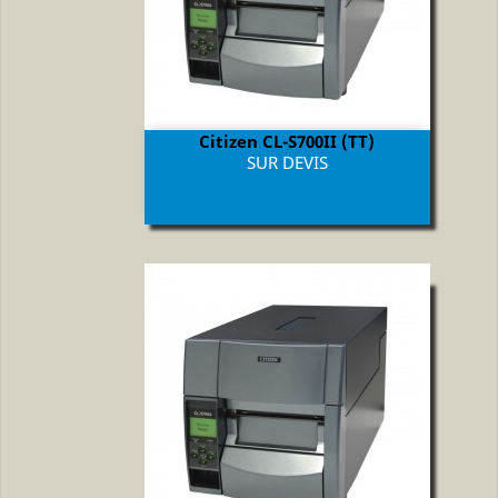
Citizen CL-S700II (TT)
Prix
SUR DEVIS