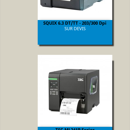
SQUIX 6.3 DT/TT - 203/300 Dpi
Prix
SUR DEVIS
TSC ML241P Series