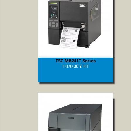
TSC MB241T Series
Prix
1 070,00 € HT