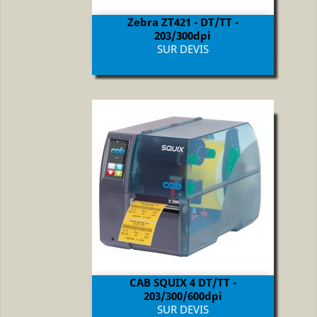
Zebra ZT421 - DT/TT -
203/300dpi
Prix
SUR DEVIS
CAB SQUIX 4 DT/TT -
203/300/600dpi
Prix
SUR DEVIS